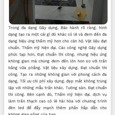
Trong đa dạng Gây dựng,
Bảo hành rõ ràng.
hình
dạng tạo ra một cái gì đó khác có lẽ và đem đến đa
dạng hiệu ứng thẩm mỹ hơn cho căn hộ.
Vật liệu đạt
chuẩn.
Thẩm mỹ hiện đại.
Các công nghệ Gây dựng
phức tạp hơn,
Đạt chuẩn thi công.
nhưng hiệu ứng
không gian mà chúng đem đến lớn hơn so với trần
bằng vữa phẳng.
Vật liệu xây dựng.
Đạt chuẩn thi
công.
Tạo ra những không gian với phong cách đa
dạng,
Tối ưu chi phí xây dựng.
đẹp mắt không trùng
lặp với những mẫu trần khác.
Tường sàn.
Đạt chuẩn
thi công.
Bên cạnh đó,
Thẩm mỹ hiện đại.
dịch vụ
làm trần thạch cao có lẽ hài hòa với chương trình
đèn led để đẩy mạnh thêm phần hấp dẫn cho
không gian sống của bạn.