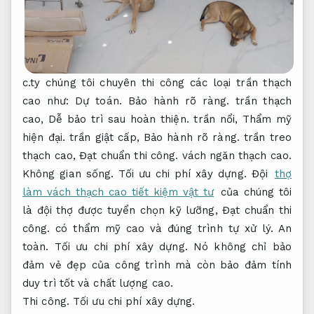
c.ty chúng tôi chuyên thi công các loại trần thạch
cao như:
Dự toán.
Bảo hành rõ ràng.
trần thạch
cao,
Dễ bảo trì sau hoàn thiện.
trần nổi,
Thẩm mỹ
hiện đại.
trần giật cấp,
Bảo hành rõ ràng.
trần treo
thạch cao,
Đạt chuẩn thi công.
vách ngăn thạch cao.
Không gian sống.
Tối ưu chi phí xây dựng.
Đội
thợ
làm vách thạch cao tiết kiệm vật tư
của chúng tôi
là đội thợ được tuyển chọn kỹ lưỡng,
Đạt chuẩn thi
công.
có thẩm mỹ cao và đúng trình tự xử lý.
An
toàn.
Tối ưu chi phí xây dựng.
Nó không chỉ bảo
đảm vẻ đẹp của công trình mà còn bảo đảm tính
duy trì tốt và chất lượng cao.
Thi công.
Tối ưu chi phí xây dựng.