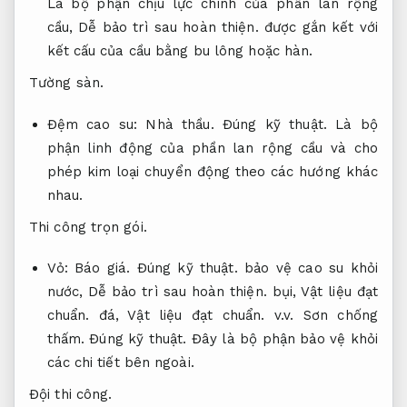
Là bộ phận chịu lực chính của phần lan rộng
cầu,
Dễ bảo trì sau hoàn thiện.
được gắn kết với
kết cấu của cầu bằng bu lông hoặc hàn.
Tường sàn.
Đệm cao su:
Nhà thầu.
Đúng kỹ thuật.
Là bộ
phận linh động của phần lan rộng cầu và cho
phép kim loại chuyển động theo các hướng khác
nhau.
Thi công trọn gói.
Vỏ:
Báo giá.
Đúng kỹ thuật.
bảo vệ cao su khỏi
nước,
Dễ bảo trì sau hoàn thiện.
bụi,
Vật liệu đạt
chuẩn.
đá,
Vật liệu đạt chuẩn.
v.v.
Sơn chống
thấm.
Đúng kỹ thuật.
Đây là bộ phận bảo vệ khỏi
các chi tiết bên ngoài.
Đội thi công.