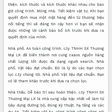
thiện.
kích thước và kích thước khác nhau cho bao
giờ công trình.
Móng nhà.
Tiết kiệm vật tư.
Khi bạn
quyết định mua một mặt hàng đến từ thương hiệu
nổi tiếng thì sẽ đáng tin cậy hơn vì bạn sẽ nhận
được những lời cảnh báo bổ ích trước khi đưa ra
quyết định của mình.
Nhà phố.
An toàn công trình.
c.ty TNHH SX Thương
Mại LK đã biến thành nơi cung caaos nguồn hàng
chất lượng tốt được đa dạng người search.
Nhà
phố.
Vật liệu đạt chuẩn.
Đó là lý do các bạn chọn
lọc c.ty chúng tôi.
Nhà phố.
Vật liệu đạt chuẩn.
Bạn
có lẽ tham khảo trước khi đưa ra chọn lọc.
Nhà thầu.
Dễ bảo trì sau hoàn thiện.
c.ty TNHH SX
Thương Mại LK là nhà cung cấp bậc nhất về làm từ
Gây dựng đường bộ,
Đúng kỹ thuật.
hạ tầng và các
dự án,
Tiết kiệm vật tư.
công trình công cộng nói