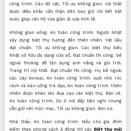
công trình.
Các đồ vật,
Tối ưu không gian.
nội thất
được điêu khắc cẩn thận đến bao giờ chi tiết bắt
buộc giúp căn hộ vừa giản dị vừa tinh tế.
Không gian sống.
An toàn công trình.
Người Nhật
xây dựng biệt thự hướng đến thiên nhiên.
Vật liệu
đạt chuẩn.
Tối ưu không gian.
Các biệt thự kiểu
Nhật sở hữu đa dạng cửa sổ,
Đạt chuẩn thi công.
bề
ngoài thoáng để tận dụng ánh nắng và gió trời.
Trang trí nội thất.
Đạt chuẩn thi công.
Họ bề ngoài
các cây bonsai,
An toàn công trình.
suối nhỏ róc
rách và bàn uống trà đạo,
An toàn công trình.
thiên
nhiên được khéo léo đưa vào căn biệt thự.
Bản vẽ.
An toàn công trình.
Dù ở nơi đầy tiện nghi nhưng
vẫn giữ nét mộc mạc,
Tối ưu không gian.
đơn sơ.
Nhà thầu.
An toàn công trình.
Nếu chủ gia đình
kiếm theo phong cách Á đông thì các
Biệt thự mái