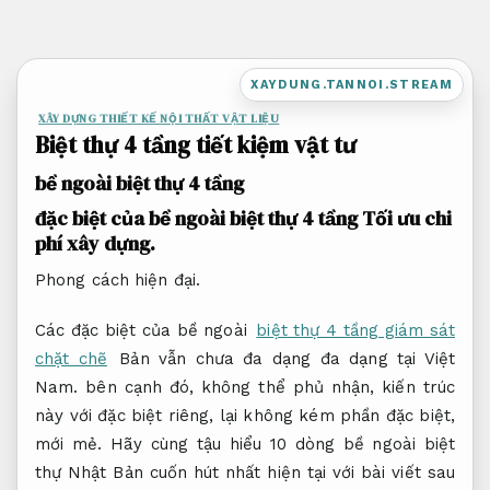
Bỏ
qua
nội
XAYDUNG.TANNOI.STREAM
dung
XÂY DỰNG THIẾT KẾ NỘI THẤT VẬT LIỆU
Biệt thự 4 tầng tiết kiệm vật tư
bề ngoài biệt thự 4 tầng
đặc biệt của bề ngoài biệt thự 4 tầng
Tối ưu chi
phí xây dựng.
Phong cách hiện đại.
Các đặc biệt của bề ngoài
biệt thự 4 tầng giám sát
chặt chẽ
Bản vẫn chưa đa dạng đa dạng tại Việt
Nam. bên cạnh đó, không thể phủ nhận, kiến trúc
này với đặc biệt riêng, lại không kém phần đặc biệt,
mới mẻ. Hãy cùng tậu hiểu 10 dòng bề ngoài biệt
thự Nhật Bản cuốn hút nhất hiện tại với bài viết sau