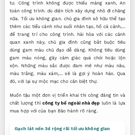
tư.
Công trình không được thiếu mảng xanh,
An
toàn công trình.
dù diện tích xây dựng nhỏ đi chăng
nữa.
Tối ưu không gian.
chủ gia đình sở hữu thể tạo
thêm các tiểu cảnh như suối nhân tạo, hồ cá cảnh,…
để trang trí cho công trình. hài hòa với các cảnh
quan xanh này, chủ gia đình cũng bắt buộc tiêu
dùng gam màu chủ đạo dễ dàng. Không tiêu dùng
gam màu nóng, gây cảm giác quá chói hoặc lộn
xộn. Những màu sắc được đam mê như màu nâu,
màu trắng, màu xám,… sẽ là gợi ý hoàn hảo. Qua
đó, với lại sự mộc mạc cho căn biệt thự.
Muốn tậu một đơn vị triển khai thi công đáng tin và
chất lượng thì
công ty bề ngoài nhà đẹp
luôn là lựa
mua hợp với của bạn
Bảo hành rõ ràng.
Gạch lát nền 3d rộng rãi tối ưu không gian