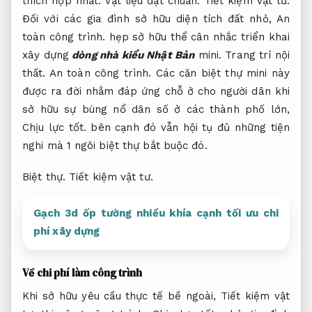
thích hợp nhất.
Vật liệu đạt chuẩn.
Tiết kiệm vật tư.
Đối với các gia đình sở hữu diện tích đất nhỏ,
An
toàn công trình.
hẹp sở hữu thể cân nhắc triển khai
xây dựng
dòng nhà kiểu Nhật Bản
mini.
Trang trí nội
thất.
An toàn công trình.
Các căn biệt thự mini này
được ra đời nhằm đáp ứng chỗ ở cho người dân khi
sở hữu sự bùng nổ dân số ở các thành phố lớn,
Chịu lực tốt.
bên cạnh đó vẫn hội tụ đủ những tiện
nghi mà 1 ngôi biệt thự bắt buộc đó.
Biệt thự.
Tiết kiệm vật tư.
Gạch 3d ốp tường nhiều khía cạnh tối ưu chi
phí xây dựng
Về chi phí làm công trình
Khi sở hữu yêu cầu thực tế bề ngoài,
Tiết kiệm vật