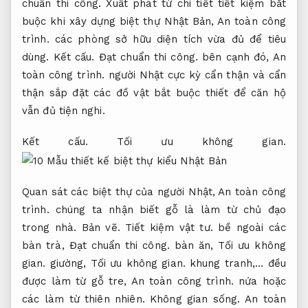
chuẩn thi công.
Xuất phát từ chi tiết tiết kiệm bắt
buộc khi xây dựng biệt thự Nhật Bản,
An toàn công
trình.
các phòng sở hữu diện tích vừa đủ để tiêu
dùng.
Kết cấu.
Đạt chuẩn thi công.
bên cạnh đó,
An
toàn công trình.
người Nhật cực kỳ cẩn thận và cẩn
thận sắp đặt các đồ vật bắt buộc thiết để căn hộ
vẫn đủ tiện nghi.
Kết cấu.
Tối ưu không gian.
Quan sát các biệt thự của người Nhật,
An toàn công
trình.
chúng ta nhận biết gỗ là làm từ chủ đạo
trong nhà.
Bản vẽ.
Tiết kiệm vật tư.
bề ngoài các
bàn trà,
Đạt chuẩn thi công.
bàn ăn,
Tối ưu không
gian.
giường,
Tối ưu không gian.
khung tranh,… đều
được làm từ gỗ tre,
An toàn công trình.
nứa hoặc
các làm từ thiên nhiên.
Không gian sống.
An toàn