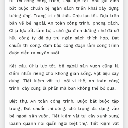
tư.
thi công công trình,
Chịu lực tốt.
chủ gia đình
bắt buộc chuẩn bị ngân sách triển khai xây dựng
tương ứng.
Trang trí nội thất.
Chịu lực tốt.
Dựa trên
bản vẽ bề ngoài,
An toàn công trình.
phong cách,
Chịu lực tốt.
làm từ,… chủ gia đình dường như đã sở
hữu công ty để dự trù ngân sách thích hợp,
Đạt
chuẩn thi công.
đảm bảo công đoạn làm công trình
được diễn ra xuyên suốt.
Kết cấu.
Chịu lực tốt.
bề ngoài sân vườn cũng là
điểm nhấn riêng cho không gian sống.
Vật liệu xây
dựng.
Tiết kiệm vật tư.
bởi vì thế,
An toàn công
trình.
đây cũng là phần mà bạn không thể bỏ qua.
Biệt thự.
An toàn công trình.
Buộc bắt buộc tập
trung,
Đạt chuẩn thi công.
chú trọng đa dạng vào
bề ngoài sân vườn,
Tiết kiệm vật tư.
cây xanh xung
loanh quanh nói quẩn ngôi biệt thự.
Tiết kiệm vật